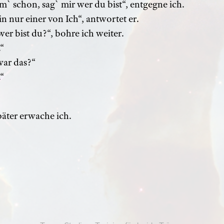
 schon, sag` mir wer du bist“, entgegne ich.
in nur einer von Ich“, antwortet er.
er bist du?“, bohre ich weiter.
“
war das?“
“
päter erwache ich.