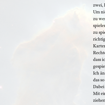
zwei, 
Um ni
zu wer
spiele
zu spi
richti
Karte
Rechte
dass i
gespie
Ich ä
das so
Dabei
Mit ei
ziehen