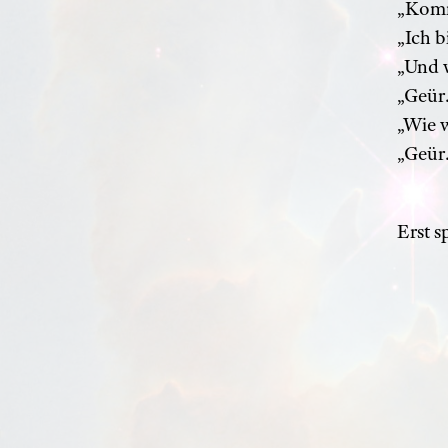
„Komm`
„Ich b
„Und w
„Geür.
„Wie 
„Geür.
Erst s