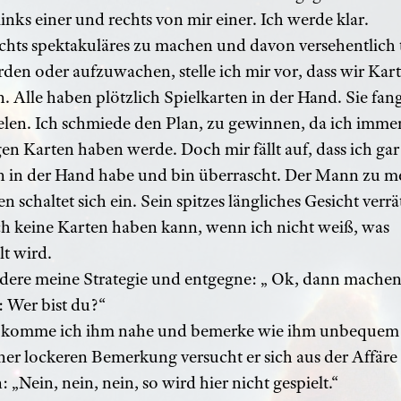
links einer und rechts von mir einer. Ich werde klar.
chts spektakuläres zu machen und davon versehentlich 
den oder aufzuwachen, stelle ich mir vor, dass wir Kar
n. Alle haben plötzlich Spielkarten in der Hand. Sie fan
elen. Ich schmiede den Plan, zu gewinnen, da ich immer
gen Karten haben werde. Doch mir fällt auf, dass ich gar
n in der Hand habe und bin überrascht. Der Mann zu m
n schaltet sich ein. Sein spitzes längliches Gesicht verrä
ch keine Karten haben kann, wenn ich nicht weiß, was
lt wird.
ndere meine Strategie und entgegne: „ Ok, dann machen
: Wer bist du?“
 komme ich ihm nahe und bemerke wie ihm unbequem 
ner lockeren Bemerkung versucht er sich aus der Affäre
: „Nein, nein, nein, so wird hier nicht gespielt.“