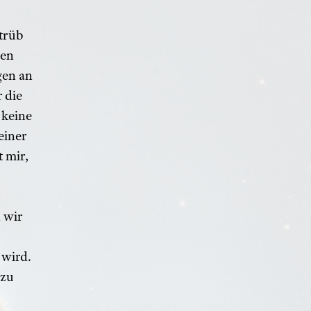
trüb
ten
gen an
 die
 keine
einer
t mir,
 wir
wird.
 zu