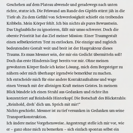
Geschehen auf dem Plateau abwende und geradewegs nach unten
richte, stutze ich. Die Felswand am Rande des Gipfels stürzt jäh in die
Tiefe ab. Zu dem Gefühl von Schwerelosigkeit schießt ein treibendes
Kribbeln. Mein Körper fehlt. Ich bin nichts als pures Bewusstsein.
Das Unglaubliche zu ignorieren, fällt mir umso schwerer. Doch die
oberste Priorität hat das Ziel meiner Mission: Einer Traumgestalt
einen selbstkreierten Text zu entlocken. Die einzige und zugleich
bedeutendste Gestalt weit und breit ist der Hauptakteur dieses
Traums. Es muss Messner sein, der mir ein Gedicht übermitteln soll!
Doch das erste Hindernis liegt bereits vor mir. Ohne meinen
gewohnten Körper finde ich keine Lösung, mich dem Bergsteiger zu
nähern oder mich überhaupt irgendwie bemerkbar zu machen.
Ich entscheide mich für eine andere Kontaktaufnahme und wage
einen Versuch mit der alleinigen Kraft meines Geistes. In meinem
Blick bündele ich einen Strahl aus Gedanken und richte ihn
konzentriert auf Reinholds Hinterkopf. Die Botschaft des Blickstrahls:
„Reinhold, dreh’ dich um. Sprich mit mir!“
Nichts geschieht. Messner ist zu tief versunken in Gedanken um seine
Transportkonstruktion.
Ich ändere meine Vorgehensweise. Angestrengt stelle ich mir vor, wie
er – ganz ohne mich zu bemerken – sich einfach spontan selbst ein