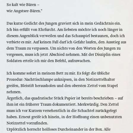
So kalt wie Bären –
wie Angstsee-Bären.“
Das kurze Gedicht des Jungen graviert sich in mein Gedächtnis ein.
Ich bin erfüllt von Ehrfurcht. Am liebsten möchte ich noch länger in
diesem Augenblick verweilen und das Schauspiel bestaunen, doch ich
verbiete es mir. Auf keinen Fall darf ich Gefahr laufen, den Ausstieg aus
dem Traum zu verpassen. Um nichts von den Worten des Jungen zu
vergessen, muss ich jetzt Abschied nehmen. Mit der Disziplin eines
Soldaten erteile ich mir den Befehl, aufzuwachen.
Ich komme sofort in meinem Bett zu mir. Es folgt die übliche
Prozedur: Nachttischlampe anknipsen, in den Notizzettelhalter
greifen, Bleistift herausholen und den obersten Zettel vom Stapel
nehmen.
Ärgerlich, das quadratische Stück Papier ist bereits beschrieben – auf
ihm ist ein früherer Traum dokumentiert. Merkwürdig. Den Zettel
muss ich vor Kurzem versehentlich in die Schachtel zurückgelegt
haben. Erneut greife ich hinein, in der Hoffnung einen unbenutzten
Notizzettel vorzufinden.
Urplötzlich herrscht heilloses Durcheinander in der Box. Alle