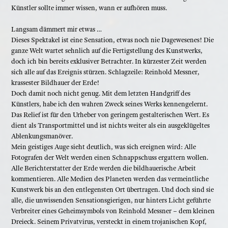
Künstler sollte immer wissen, wann er aufhören muss.
Langsam dämmert mir etwas …
Dieses Spektakel ist eine Sensation, etwas noch nie Dagewesenes! Die
ganze Welt wartet sehnlich auf die Fertigstellung des Kunstwerks,
doch ich bin bereits exklusiver Betrachter. In kürzester Zeit werden
sich alle auf das Ereignis stürzen. Schlagzeile: Reinhold Messner,
krassester Bildhauer der Erde!
Doch damit noch nicht genug. Mit dem letzten Handgriff des
Künstlers, habe ich den wahren Zweck seines Werks kennengelernt.
Das Relief ist für den Urheber von geringem gestalterischen Wert. Es
dient als Transportmittel und ist nichts weiter als ein ausgeklügeltes
Ablenkungsmanöver.
Mein geistiges Auge sieht deutlich, was sich ereignen wird: Alle
Fotografen der Welt werden einen Schnappschuss ergattern wollen.
Alle Berichterstatter der Erde werden die bildhauerische Arbeit
kommentieren. Alle Medien des Planeten werden das vermeintliche
Kunstwerk bis an den entlegensten Ort übertragen. Und doch sind sie
alle, die unwissenden Sensationsgierigen, nur hinters Licht geführte
Verbreiter eines Geheimsymbols von Reinhold Messner – dem kleinen
Dreieck. Seinem Privatvirus, versteckt in einem trojanischen Kopf,