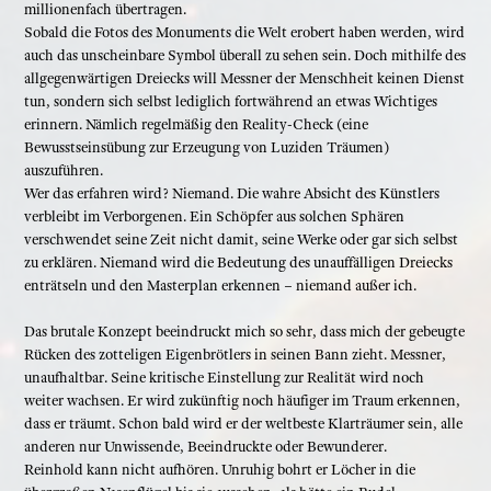
millionenfach übertragen.
Sobald die Fotos des Monuments die Welt erobert haben werden, wird
auch das unscheinbare Symbol überall zu sehen sein. Doch mithilfe des
allgegenwärtigen Dreiecks will Messner der Menschheit keinen Dienst
tun, sondern sich selbst lediglich fortwährend an etwas Wichtiges
erinnern. Nämlich regelmäßig den Reality-Check (eine
Bewusstseinsübung zur Erzeugung von Luziden Träumen)
auszuführen.
Wer das erfahren wird? Niemand. Die wahre Absicht des Künstlers
verbleibt im Verborgenen. Ein Schöpfer aus solchen Sphären
verschwendet seine Zeit nicht damit, seine Werke oder gar sich selbst
zu erklären. Niemand wird die Bedeutung des unauffälligen Dreiecks
enträtseln und den Masterplan erkennen – niemand außer ich.
Das brutale Konzept beeindruckt mich so sehr, dass mich der gebeugte
Rücken des zotteligen Eigenbrötlers in seinen Bann zieht. Messner,
unaufhaltbar. Seine kritische Einstellung zur Realität wird noch
weiter wachsen. Er wird zukünftig noch häufiger im Traum erkennen,
dass er träumt. Schon bald wird er der weltbeste Klarträumer sein, alle
anderen nur Unwissende, Beeindruckte oder Bewunderer.
Reinhold kann nicht aufhören. Unruhig bohrt er Löcher in die