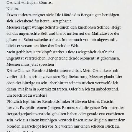
Gedicht vortragen könnte…
Nichts.
Etwas anderes ereignet sich: Die Hände des Bergsteigers beruhigen
sich. Feierabend für heute. Bettgehzeit.
Messner stapft wenige Schritte durch den kniehohen Schnee, steigt
auf das ungemachte Bett und bleibt mitten auf der Matratze vor der
gläsernen Schutzscheibe stehen. Immer noch von mir abgewandt,
blickt er versonnen über das Dach der Welt.
Mein gefühltes Herz klopft stärker. Diese Gelegenheit darf nicht
ungenutzt verstreichen. Der entscheidende Moment ist gekommen.
Messner muss jetzt sprechen!
Keine Chance. Reinhold bleibt unerreichbar. Mein Gedankenstrahl
verliert sich in seiner zerzausten Kopfbehaarung. Messner glaubt hier
oben der Einzige zu sein, aber hinter seinem Rücken verzweifle ich
daran, mit ihm in Kontakt zu treten. Oder bin ich zu unbedeutend,
um beachtet zu werden?
Plötzlich lugt hinter Reinholds linker Hüfte ein kleines Gesicht
hervor. Es gehört einem Jungen. Er muss sich die ganze Zeit unter der
Bergsteigerjacke versteckt gehalten haben oder gerade erst erschienen
sein. Wie aus einem buschigen Versteck linsen seine Äuglein unter dem
blonden Haarschopf hervor. Sie werfen mir einen scheuen Blick zu.