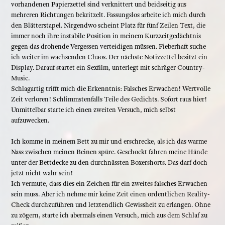
vorhandenen Papierzettel sind verknittert und beidseitig aus
mehreren Richtungen bekritzelt. Fassungslos arbeite ich mich durch
den Blätterstapel. Nirgendwo scheint Platz für fünf Zeilen Text, die
immer noch ihre instabile Position in meinem Kurzzeitgedächtnis
gegen das drohende Vergessen verteidigen müssen. Fieberhaft suche
ich weiter im wachsenden Chaos. Der nächste Notizzettel besitzt ein
Display. Darauf startet ein Sexfilm, unterlegt mit schräger Country-
Music.
Schlagartig trifft mich die Erkenntnis: Falsches Erwachen! Wertvolle
Zeit verloren! Schlimmstenfalls Teile des Gedichts. Sofort raus hier!
Unmittelbar starte ich einen zweiten Versuch, mich selbst
aufzuwecken.
Ich komme in meinem Bett zu mir und erschrecke, als ich das warme
Nass zwischen meinen Beinen spüre. Geschockt fahren meine Hände
unter der Bettdecke zu den durchnässten Boxershorts. Das darf doch
jetzt nicht wahr sein!
Ich vermute, dass dies ein Zeichen für ein zweites falsches Erwachen
sein muss. Aber ich nehme mir keine Zeit einen ordentlichen Reality-
Check durchzuführen und letztendlich Gewissheit zu erlangen. Ohne
zu zögern, starte ich abermals einen Versuch, mich aus dem Schlaf zu