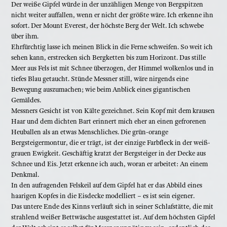
Der weiße Gipfel würde in der unzähligen Menge von Bergspitzen
nicht weiter auffallen, wenn er nicht der größte wäre. Ich erkenne ihn
sofort. Der Mount Everest, der höchste Berg der Welt. Ich schwebe
über ihm.
Ehrfürchtig lasse ich meinen Blick in die Ferne schweifen. So weit ich
sehen kann, erstrecken sich Bergketten bis zum Horizont. Das stille
Meer aus Fels ist mit Schnee überzogen, der Himmel wolkenlos und in
tiefes Blau getaucht. Stünde Messner still, wäre nirgends eine
Bewegung auszumachen; wie beim Anblick eines gigantischen
Gemäldes.
Messners Gesicht ist von Kälte gezeichnet. Sein Kopf mit dem krausen
Haar und dem dichten Bart erinnert mich eher an einen gefrorenen
Heuballen als an etwas Menschliches. Die grün-orange
Bergsteigermontur, die er trägt, ist der einzige Farbfleck in der weiß-
grauen Ewigkeit. Geschäftig kratzt der Bergsteiger in der Decke aus
Schnee und Eis. Jetzt erkenne ich auch, woran er arbeitet: An einem
Denkmal.
In den aufragenden Felskeil auf dem Gipfel hat er das Abbild eines
haarigen Kopfes in die Eisdecke modelliert – es ist sein eigener.
Das untere Ende des Kinns verläuft sich in seiner Schlafstätte, die mit
strahlend weißer Bettwäsche ausgestattet ist. Auf dem höchsten Gipfel