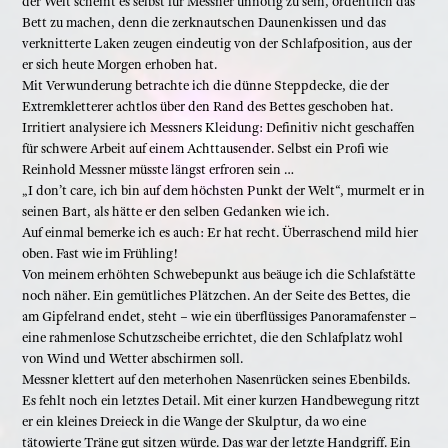
der Welt scheint es selbst für Messner unnötig zu sein, ordentlich das
Bett zu machen, denn die zerknautschen Daunenkissen und das
verknitterte Laken zeugen eindeutig von der Schlafposition, aus der
er sich heute Morgen erhoben hat.
Mit Verwunderung betrachte ich die dünne Steppdecke, die der
Extremkletterer achtlos über den Rand des Bettes geschoben hat.
Irritiert analysiere ich Messners Kleidung: Definitiv nicht geschaffen
für schwere Arbeit auf einem Achttausender. Selbst ein Profi wie
Reinhold Messner müsste längst erfroren sein …
„I don’t care, ich bin auf dem höchsten Punkt der Welt“, murmelt er in
seinen Bart, als hätte er den selben Gedanken wie ich.
Auf einmal bemerke ich es auch: Er hat recht. Überraschend mild hier
oben. Fast wie im Frühling!
Von meinem erhöhten Schwebepunkt aus beäuge ich die Schlafstätte
noch näher. Ein gemütliches Plätzchen. An der Seite des Bettes, die
am Gipfelrand endet, steht – wie ein überflüssiges Panoramafenster –
eine rahmenlose Schutzscheibe errichtet, die den Schlafplatz wohl
von Wind und Wetter abschirmen soll.
Messner klettert auf den meterhohen Nasenrücken seines Ebenbilds.
Es fehlt noch ein letztes Detail. Mit einer kurzen Handbewegung ritzt
er ein kleines Dreieck in die Wange der Skulptur, da wo eine
tätowierte Träne gut sitzen würde. Das war der letzte Handgriff. Ein