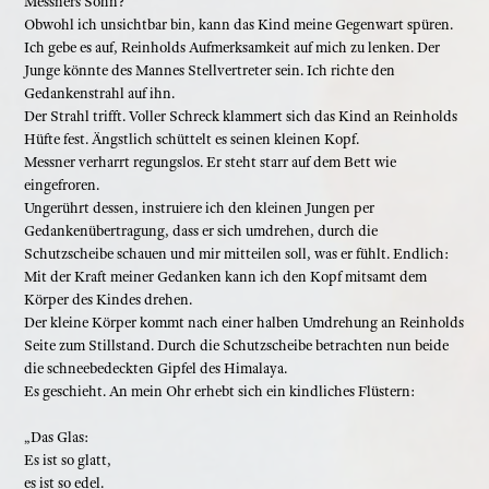
Messners Sohn?
Obwohl ich unsichtbar bin, kann das Kind meine Gegenwart spüren.
Ich gebe es auf, Reinholds Aufmerksamkeit auf mich zu lenken. Der
Junge könnte des Mannes Stellvertreter sein. Ich richte den
Gedankenstrahl auf ihn.
Der Strahl trifft. Voller Schreck klammert sich das Kind an Reinholds
Hüfte fest. Ängstlich schüttelt es seinen kleinen Kopf.
Messner verharrt regungslos. Er steht starr auf dem Bett wie
eingefroren.
Ungerührt dessen, instruiere ich den kleinen Jungen per
Gedankenübertragung, dass er sich umdrehen, durch die
Schutzscheibe schauen und mir mitteilen soll, was er fühlt. Endlich:
Mit der Kraft meiner Gedanken kann ich den Kopf mitsamt dem
Körper des Kindes drehen.
Der kleine Körper kommt nach einer halben Umdrehung an Reinholds
Seite zum Stillstand. Durch die Schutzscheibe betrachten nun beide
die schneebedeckten Gipfel des Himalaya.
Es geschieht. An mein Ohr erhebt sich ein kindliches Flüstern:
„Das Glas:
Es ist so glatt,
es ist so edel.