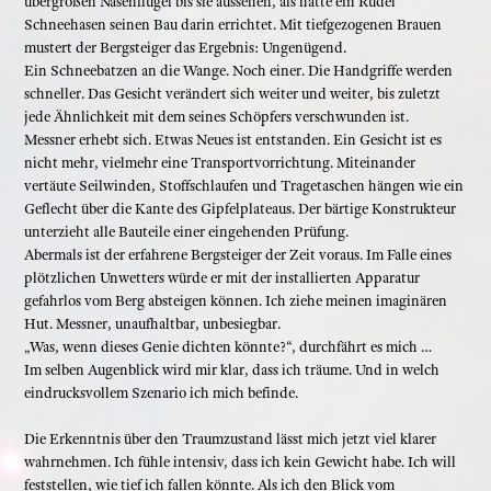
übergroßen Nasenflügel bis sie aussehen, als hätte ein Rudel
Schneehasen seinen Bau darin errichtet. Mit tiefgezogenen Brauen
mustert der Bergsteiger das Ergebnis: Ungenügend.
Ein Schneebatzen an die Wange. Noch einer. Die Handgriffe werden
schneller. Das Gesicht verändert sich weiter und weiter, bis zuletzt
jede Ähnlichkeit mit dem seines Schöpfers verschwunden ist.
Messner erhebt sich. Etwas Neues ist entstanden. Ein Gesicht ist es
nicht mehr, vielmehr eine Transportvorrichtung. Miteinander
vertäute Seilwinden, Stoffschlaufen und Tragetaschen hängen wie ein
Geflecht über die Kante des Gipfelplateaus. Der bärtige Konstrukteur
unterzieht alle Bauteile einer eingehenden Prüfung.
Abermals ist der erfahrene Bergsteiger der Zeit voraus. Im Falle eines
plötzlichen Unwetters würde er mit der installierten Apparatur
gefahrlos vom Berg absteigen können. Ich ziehe meinen imaginären
Hut. Messner, unaufhaltbar, unbesiegbar.
„Was, wenn dieses Genie dichten könnte?“, durchfährt es mich …
Im selben Augenblick wird mir klar, dass ich träume. Und in welch
eindrucksvollem Szenario ich mich befinde.
Die Erkenntnis über den Traumzustand lässt mich jetzt viel klarer
wahrnehmen. Ich fühle intensiv, dass ich kein Gewicht habe. Ich will
feststellen, wie tief ich fallen könnte. Als ich den Blick vom